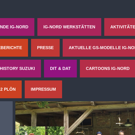
NDE IG-NORD
IG-NORD WERKSTÄTTEN
AKTIVITÄT
EBERICHTE
PRESSE
AKTUELLE GS-MODELLE IG-N
HISTORY SUZUKI
DIT & DAT
CARTOONS IG-NORD
62 PLÖN
IMPRESSUM