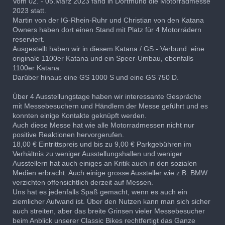
Vom 02. - 05.März 2023 fand in Dortmund die Motorradmesse
2023 statt.
Martin von der IG-Rhein-Ruhr und Christian von den Katana
Owners haben dort einen Stand mit Platz für 4 Motorrädern
reserviert.
Ausgestellt haben wir in diesem Katana / GS - Verbund eine
originale 1100er Katana und ein Speer-Umbau, ebenfalls
1100er Katana.
Darüber hinaus eine GS 1000 S und eine GS 750 D.
Über 4 Ausstellungstage haben wir interessante Gespräche
mit Messebesuchern und Händlern der Messe geführt und es
konnten einige Kontakte geknüpft werden.
Auch diese Messe hat wie alle Motorradmessen nicht nur
positive Reaktionen hervorgerufen.
18,00 € Eintrittspreis und bis zu 9,00 € Parkgebühren im
Verhältnis zu weniger Ausstellungshallen und weniger
Ausstellern hat auch einiges an Kritik auch in den sozialen
Medien erbracht. Auch einige grosse Aussteller wie z.B. BMW
verzichten offensichtlich derzeit auf Messen.
Uns hat es jedenfalls Spaß gemacht, wenn es auch ein
ziemlicher Aufwand ist. Über den Nutzen kann man sich sicher
auch streiten, aber das breite Grinsen vieler Messebesucher
beim Anblick unserer Classic Bikes rechtfertigt das Ganze