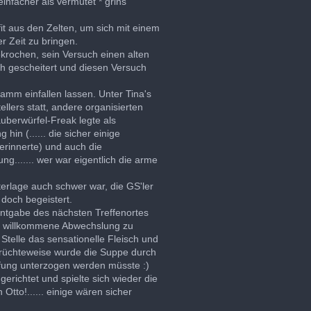
einfacher als vermutet * grins
 aus den Zelten, um sich mit einem
r Zeit zu bringen.
ekrochen, sein Versuch einen alten
h gescheitert und diesen Versuch
amm einfallen lassen. Unter Tina's
llers statt, andere organisierten
auberwürfel-Freak legte als
in (...... die sicher einige
erinnerte) und auch die
g....... wer war eigentlich die arme
erlage auch schwer war, die GS'ler
doch begeistert.
nntgabe des nächsten Treffenortes
ne willkommene Abwechslung zu
 Stelle das sensationelle Fleisch und
Gerüchteweise wurde die Suppe durch
üfung unterzogen werden müsste :)
gerichtet und spielte sich wieder die
Otto!...... einige wären sicher