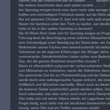
Namen und die Unterschrift war im Kasten! ......... deutlich 
Die weitere Geschichte dazu wird später erzählt.......... !
Am Samstag morgen kroch man dann mehr oder weniger fit
Kaffee und reichhaltigem Frühstück wieder auf die Höhe de
Nur ein gewisser Christian K. kam erst sehr sehr spät ang
Hasen mit Sambuca unter den Tisch zu saufen, war deutlic
hatte er bis in den späten Samstag zu bereuen!
Die IG-Rhein-Ruhr hatte sich für Samstag einiges an Progr
Führung fand die Besichtigung eines örtlichen Messerherste
eine Schnitzeljagd unter Beteiligung der Motorräder, ein Z
Weltmeister seines Faches eine beeindruckende Vorstellung h
Teilnehmer an die eigenen Erfahrungen der 80ziger Jahre 
nummerierten Ständerbrettchen hatten sicher eine Bedeutun
Sau, der die ganzen Brettchen beschriften musste ?
Wenn es offensichtlich aufgrund der vorherrschenden Wett
zum Mitmachen zu motivieren, waren die Teilnehmer dann 
Die spannende Zeit bis zur Pokalverleihung und der Beka
wurde durch eine selbstgemachte Suppe verkürzt, die ei
Grillfleisch und Würstchen darstellte. Wenn auch an dieser
die leckeren Salate ausdrücklich gelobt werden sollten. 
Gerd zubereitet, was aber sicher auch noch einer Überpr
Otto hatte sich mit seiner Gitarre wieder am Lagerfeuer ein
Finger blutig, auch dafür mal ein herzliches Dankeschön an 
traurig, wenn Otto mal ein Treffen aussetzen würde!