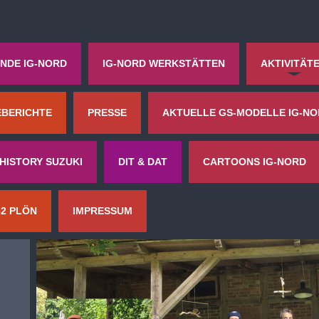
NDE IG-NORD
IG-NORD WERKSTÄTTEN
AKTIVITÄT
EBERICHTE
PRESSE
AKTUELLE GS-MODELLE IG-N
HISTORY SUZUKI
DIT & DAT
CARTOONS IG-NORD
62 PLÖN
IMPRESSUM