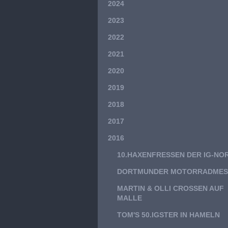
2024
2023
2022
2021
2020
2019
2018
2017
2016
10.HAXENFRESSEN DER IG-NO
DORTMUNDER MOTORRADMES
MARTIN & OLLI CROSSEN AUF
MALLE
TOM'S 50.IGSTER IN HAMELN