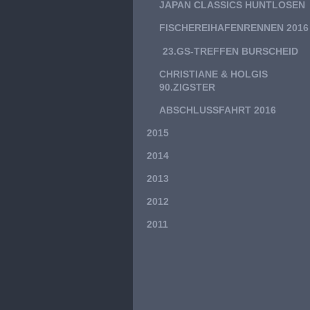
JAPAN CLASSICS HUNTLOSEN
FISCHEREIHAFENRENNEN 2016
23.GS-TREFFEN BURSCHEID
CHRISTIANE & HOLGIS
90.ZIGSTER
ABSCHLUSSFAHRT 2016
2015
2014
2013
2012
2011