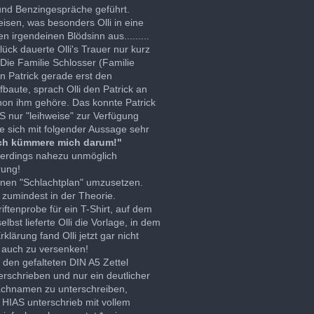
und Benzingespräche geführt.
eisen, was besonders Olli in eine
n irgendeinen Blödsinn aus.........
ck dauerte Olli's Trauer nur kurz
Die Familie Schlosser (Familie
n Patrick gerade erst den
baute, sprach Olli den Patrick an
chon ihm gehöre. Das konnte Patrick
GS nur "leihweise" zur Verfügung
te sich mit folgender Aussage sehr
 ich kümmere mich darum!"
allerdings nahezu unmöglich
rung!
einen "Schlachtplan" umzusetzen.
 zumindest in der Theorie.
ftenprobe für ein T-Shirt, auf dem
lbst lieferte Olli die Vorlage, in dem
klärung fand Olli jetzt gar nicht
r" auch zu versenken!
 den gefalteten DIN A5 Zettel
erschrieben und nur ein deutlicher
 Nachnamen zu unterschreiben,
 HIAS unterschrieb mit vollem