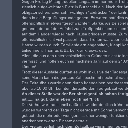
Gegen Freitag Mittag trudelten langsam immer mehr Tref
ziemlich aufgeweichten Platz in Burscheid ein. Nach der 
obligatorischen, aber sehr wichtigen "abdrücken" der Eintr
dann in die Begrüßungsrunde gehen. Es waren natürlich wi
offensichtlich in etwas "geschwächter" Stärke. Als Beispiel
genannt, der auf der Anfahrt zum Treffpunkt einen kleinen
auf dem Hänger wieder nach Hause bringen musste. Zum Gl
offensichtlich nicht viel passiert, dass Treffen war aber le
Haase wurden durch Familienfeiern abgehalten, Klappi kon
teilnehmen, Thomas & Bärbel krank, usw., usw.
Allen, die aus den unterschiedlichsten Gründen nicht tei
vermisst" und hoffen euch im nächsten Jahr auf dem 24.G
können!
Trotz dieser Ausfälle dürften es wohl inklusive der Tages
sein, Martin kann die genaue Zahl bestimmt nochmal nachl
Der Zeltaufbau wurde dann durch irgendeinen bearbeitet
aber ab 18:00 Uhr konnten die Zelte dann aufgebaut werd
An dieser Stelle war der Bericht eigentlich schon fert
ist...... na gut, dann eben nochmal *f..ck
Die Vorhut war traditionell natürlich wieder deutlich frühe
wurden während der Tage nicht gerade mit Sonne verwöhnt
gebaut, die mehr oder weniger....... eher weniger funktioni
anerkennenswerten Einsatz darstellt.
Der Freitag verlief nach dem Zeltaufbau wie immer, es wu