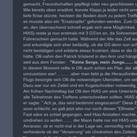
gemacht, Freundschaften gepflegt oder neu geschlossen 
Wie bereits oben erwähnt, konnte Klappi ja leider nicht anr
tiefe Krise stürzte, heckten die Beiden doch zu jedem Treffe
es musste also ein "Ersatzopfer" gefunden werden. Zum Glü
an, den überraschend schnell ergab sich eine Möglichkeit. 
HIAS) reiste ja nun erstmals mit 3 GS'en an, da Sohneman
Führerschein gemacht hatte. Während der Alte das Zelt auf
und erkundigte sich eher beiläufig, ob die GS denn nun s
nicht bestätigen und erklärte etwas frustriert, dass er die 
hätte. Olli nahm den Patrick tröstend in den Arm und häng
weit aus dem Fenster:
"Keine Sorge, mein Junge.......
In diesem Moment reifte in Olli auch schon ein Plan, der 
umzusetzen war!........... aber man liebt ja die Herausforde
Flugs besorgte sich Olli die notwendigen Utensilien, um s
Dazu war nur ein Zettel und ein Kugelschreiber notwendig,
Am frühen Nachmittag bat Olli den HIAS um eine Unterschri
alle Teilnehmer des Treffens unterschreiben sollten. HIAS se
er sagte: " Ach ja, das wird bestimmt eingescannt!" Diese Er
sooo schlecht, es galt jetzt also nur noch diesen "Elfmete
Fast wäre es schief gegangen, weil Hias Anstalten machte,
umdrehen zu wollen........ der Mann hatte nur mit HIAS unt
Anranzer, ob er nicht mal in der Lage sei, vernünftig mit
verhinderte ob der "Verwirrung" ein Umdrehen des Zettels.