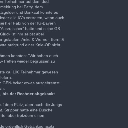
fen-Teilnehmer auf dem doch
Anmeldung bei Patty, dem
ittsgelder und Bonkauf konnte es
eder alle IG's vertreten, wenn auch
 sei hier Fabi von der IG-Bayern
 "Ausrutscher" hatte und seine GS
ück ist ihm selbst aber
ider gelaufen. Anke & Werner, Berni &
nte aufgrund einer Knie-OP nicht
lnehmen konnten: "Wir haben euch
S-Treffen wieder begrüssen zu
gäste ca. 100 Teilnehmer gewesen
iefern.
en GEN-Acker etwas ausgebremst,
en.
ig, bis der Rechner abgekackt
r auf dem Platz, aber auch die Jungs
. Stripper hatte eine Dusche
erte, aber trotzdem einen
rde ordentlich Getränkeumsatz