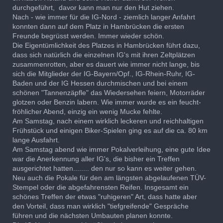
durchgeführt, davor kann man nur den Hut ziehen.
Nach - wie immer für die IG-Nord - ziemlich langer Anfahrt
konnten dann auf dem Platz in Hambrücken die ersten
Freunde begrüsst werden. Immer wieder schön.
Die Eigentümlichkeit des Platzes in Hambrücken führt dazu,
dass sich natürlich die einzelnen IG's mit ihren Zeltplätzen
zusammenrotten, aber es dauert wie immer nicht lange, bis
sich die Mitglieder der IG-Bayern/Opf., IG-Rhein-Ruhr, IG-
Baden und der IG Hessen durchmischen und bei einem
schönen "Tannenzäpfle" das Wiedersehen feiern, Motorräder
glotzen oder Benzin labern. Wie immer wurde es ein feucht-
fröhlicher Abend, einzig ein wenig Mucke fehlte.
Am Samstag, nach einem wirklich leckeren und reichhaltigen
Frühstück und einigen Biker-Spielen ging es auf die ca. 80 km
lange Ausfahrt.
Am Samstag abend wie immer Pokalverleihung, eine gute Idee
war die Anerkennung aller IG's, die bisher ein Treffen
ausgerichtet hatten........ den nur so kann es weiter gehen.
Neu auch die Pokale für den am längsten abgelaufenen TÜV-
Stempel oder die abgefahrensten Reifen. Insgesamt ein
schönes Treffen der etwas "ruhigeren" Art, dass hatte aber
den Vorteil, dass man wirklich "tiefgreifende" Gespräche
führen und die nächsten Umbauten planen konnte.